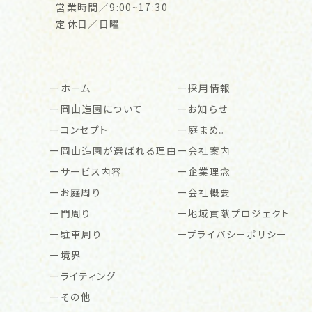
営業時間／9:00~17:30
定休日／日曜
ホーム
採用情報
岡山造園について
お知らせ
コンセプト
庭まめ。
岡山造園が選ばれる理由
会社案内
サービス内容
企業理念
お庭周り
会社概要
門周り
地域貢献プロジェクト
駐車周り
プライバシーポリシー
境界
ライティング
その他