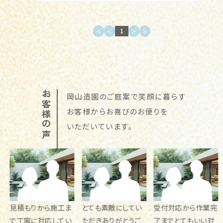
1
≪
＜
＞
≫
お客様の声
岡山造園のご庭案で笑顔に暮らす
お客様からお喜びのお便りを
いただいています。
施工ま
とても素敵にしてい
受付対応から作業完
見積から工事ま
してい
ただきありがとうご
了までとてもいい対
応もよく綺麗な