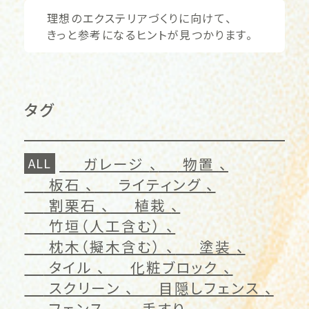
理想のエクステリアづくりに向けて、
きっと参考になるヒントが見つかります。
タグ
ガレージ
物置
ALL
板石
ライティング
割栗石
植栽
竹垣（人工含む）
枕木（擬木含む）
塗装
タイル
化粧ブロック
スクリーン
目隠しフェンス
フェンス
手すり