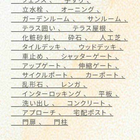
立水栓
オーニング
ガーデンルーム
サンルーム
テラス囲い
テラス屋根
化粧砂利
砕石
人工芝
タイルデッキ
ウッドデッキ
車止め
シャッターゲート
アップゲート
伸縮ゲート
サイクルポート
カーポート
乱形石
レンガ
インターロッキング
平板
洗い出し
コンクリート
アプローチ
宅配ポスト
門扉
門柱