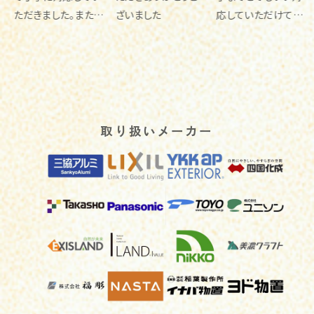
。またお
ざいました
応していただけてと
車ボードを作っ
思いま
ても満足いく内容で
れました
した。
取り扱いメーカー