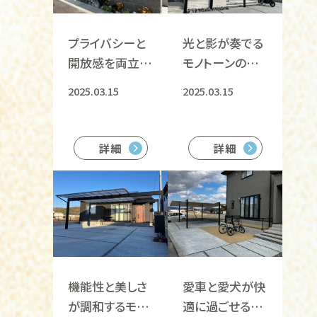
プライバシーと
光と影が奏でる
開放感を両立し
モノトーンの調
た住まいのため
和あるエクステ
2025.03.15
2025.03.15
の外構
リア
詳細
詳細
機能性と美しさ
愛車と愛犬が快
が調和するモダ
適に過ごせる理