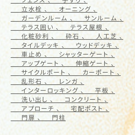
立水栓
オーニング
ガーデンルーム
サンルーム
テラス囲い
テラス屋根
化粧砂利
砕石
人工芝
タイルデッキ
ウッドデッキ
車止め
シャッターゲート
アップゲート
伸縮ゲート
サイクルポート
カーポート
乱形石
レンガ
インターロッキング
平板
洗い出し
コンクリート
アプローチ
宅配ポスト
門扉
門柱