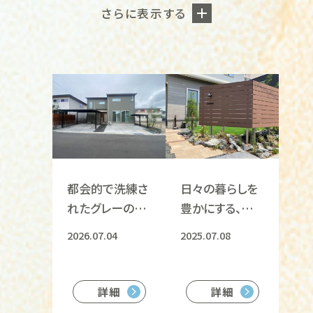
さらに表示する
都会的で洗練さ
日々の暮らしを
れたグレーの外
豊かにする、人工
観に調和する機
木と植栽が織り
2026.07.04
2025.07.08
能美を追求した
なす空間
外構
詳細
詳細