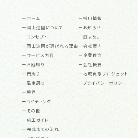
ホーム
採用情報
岡山造園について
お知らせ
コンセプト
庭まめ。
岡山造園が選ばれる理由
会社案内
サービス内容
企業理念
お庭周り
会社概要
門周り
地域貢献プロジェクト
駐車周り
プライバシーポリシー
境界
ライティング
その他
施工ガイド
完成までの流れ