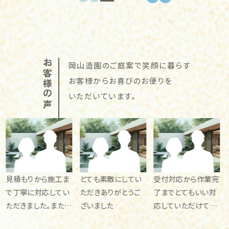
お客様の声
岡山造園のご庭案で笑顔に暮らす
お客様からお喜びのお便りを
いただいています。
施工ま
とても素敵にしてい
受付対応から作業完
見積から工事ま
してい
ただきありがとうご
了までとてもいい対
応もよく綺麗な
。またお
ざいました
応していただけてと
車ボードを作っ
思いま
ても満足いく内容で
れました