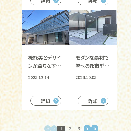
詳細
詳細
機能美とデザイ
モダンな素材で
ンが織りなす現
魅せる都市型エ
代外構の真髄
クステリア
2023.12.14
2023.10.03
詳細
詳細
2
3
1
＞
≫
≪
＜