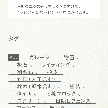
理想のエクステリアづくりに向けて、
きっと参考になるヒントが見つかります。
タグ
ガレージ
物置
ALL
板石
ライティング
割栗石
植栽
竹垣（人工含む）
枕木（擬木含む）
塗装
タイル
化粧ブロック
スクリーン
目隠しフェンス
フェンス
手すり