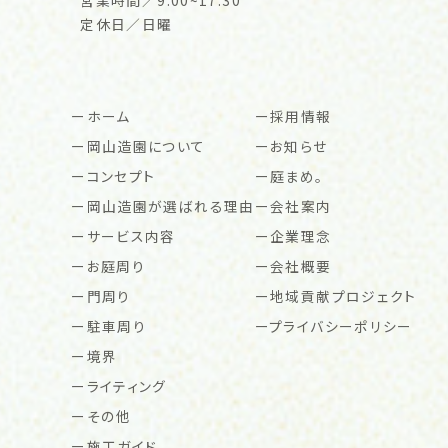
定休日／日曜
ホーム
採用情報
岡山造園について
お知らせ
コンセプト
庭まめ。
岡山造園が選ばれる理由
会社案内
サービス内容
企業理念
お庭周り
会社概要
門周り
地域貢献プロジェクト
駐車周り
プライバシーポリシー
境界
ライティング
その他
施工ガイド