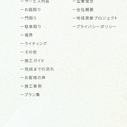
サービス内容
企業理念
お庭周り
会社概要
門周り
地域貢献プロジェクト
駐車周り
プライバシーポリシー
境界
ライティング
その他
施工ガイド
完成までの流れ
お客様の声
施工事例
プラン集