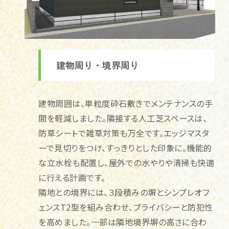
建物周り・境界周り
建物周囲は、単粒度砕石敷きでメンテナンスの手
間を軽減しました。隣接する人工芝スペースは、
防草シートで雑草対策も万全です。エッジマスタ
ーで見切りをつけ、すっきりとした印象に。機能的
な立水栓も配置し、屋外での水やりや清掃も快適
に行える計画です。
隣地との境界には、３段積みの塀とシンプレオフ
ェンスT2型を組み合わせ、プライバシーと防犯性
を高めました。一部は隣地境界塀の高さに合わ