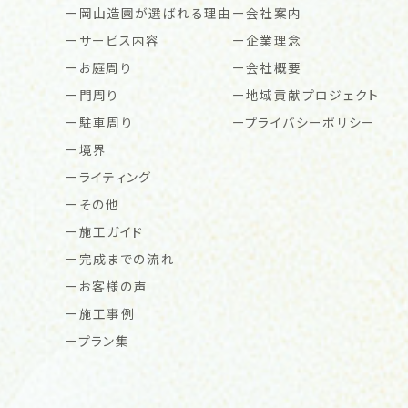
岡山造園が選ばれる理由
会社案内
サービス内容
企業理念
お庭周り
会社概要
門周り
地域貢献プロジェクト
駐車周り
プライバシーポリシー
境界
ライティング
その他
施工ガイド
完成までの流れ
お客様の声
施工事例
プラン集