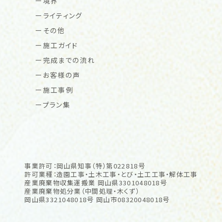
境界
ライティング
その他
施工ガイド
完成までの流れ
お客様の声
施工事例
プラン集
事業許可：岡山県知事（特）第022818号
許可業種：造園工事・土木工事・とび・土工工事・解体工事
産業廃棄物収集運搬業 岡山県3301048018号
産業廃棄物処分業（中間処理・木くず）
岡山県3321048018号 岡山市08320048018号