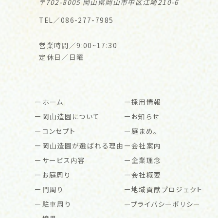
〒702-8005 岡山県岡山市中区江崎210-6
TEL／086-277-7985
営業時間／9:00~17:30
定休日／日曜
ホーム
採用情報
岡山造園について
お知らせ
コンセプト
庭まめ。
岡山造園が選ばれる理由
会社案内
サービス内容
企業理念
お庭周り
会社概要
門周り
地域貢献プロジェクト
駐車周り
プライバシーポリシー