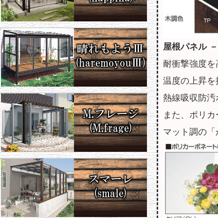
屋根パネル －
耐衝撃強度を
温度の上昇を
熱線吸収防汚
また、ポリカ
マット調の「