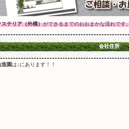
クステリア（外構）
ができるまでのおおまかな流れです
会社住所
山造園
は↓にあります！！